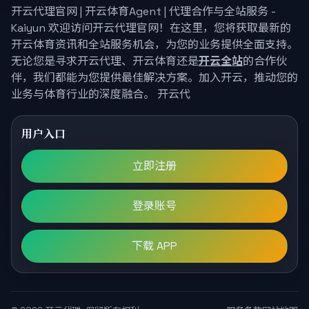
开云代理官网 | 开云体育Agent | 代理合作与全站服务 -
Kaiyun 欢迎访问开云代理官网！在这里，您将获取最新的
开云体育资讯和全站服务机会，为您的业务提供全面支持。
无论您是寻求开云代理、开云体育还是
开云全站
的合作伙
伴，我们都能为您提供最佳解决方案。加入开云，推动您的
业务与体育行业的深度融合。 开云代
用户入口
立即注册
登录账号
下载 APP