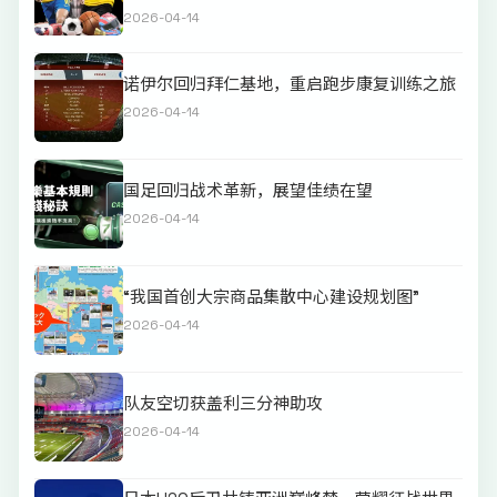
2026-04-14
诺伊尔回归拜仁基地，重启跑步康复训练之旅
2026-04-14
国足回归战术革新，展望佳绩在望
2026-04-14
“我国首创大宗商品集散中心建设规划图”
2026-04-14
队友空切获盖利三分神助攻
2026-04-14