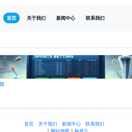
首页
关于我们
新闻中心
联系我们
胁
首页
关于我们
新闻中心
联系我们
|
网站地图
|
标签云