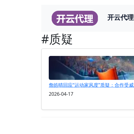
开云代理
#质疑
詹皓晴回应“运动家风度”质疑：合作受威
2026-04-17