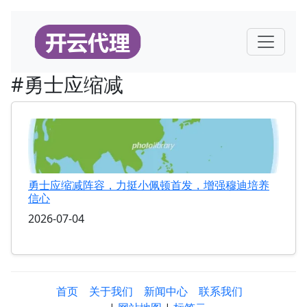
#勇士应缩减
勇士应缩减阵容，力挺小佩顿首发，增强穆迪培养
信心
2026-07-04
首页
关于我们
新闻中心
联系我们