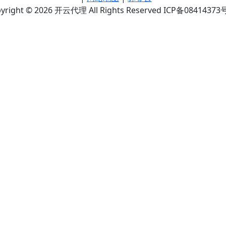
yright © 2026 开云代理 All Rights Reserved ICP备08414373