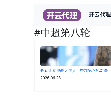
开云代理
#中超第八轮
长春亚泰迎战大连人：中超第八轮对决
2026-06-28