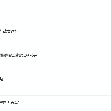
耀征战世界杯
震撼職位機會無緣到手！
路
赛盛大启幕”