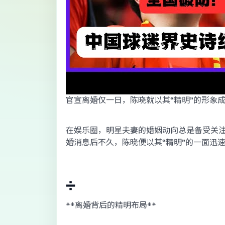
官宣离婚仅一日，陈晓就以其“精明”的形象
在娱乐圈，明星夫妻的婚姻动向总是备受关
婚消息后不久，陈晓便以其“精明”的一面迅
➗
**离婚背后的精明布局**