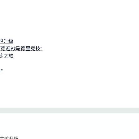
鸣升级
蒙德迎战马德里竞技”
练之旅
”
共鸣升级