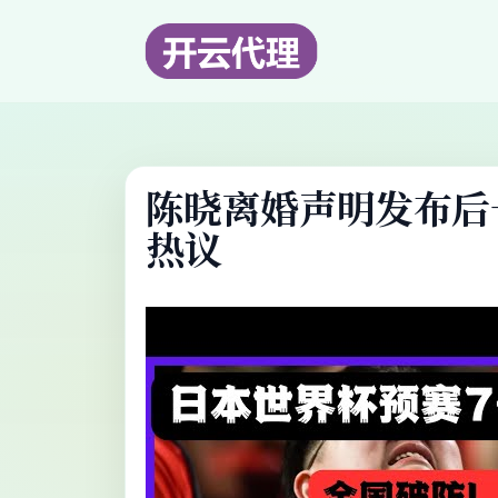
陈晓离婚声明发布后
热议