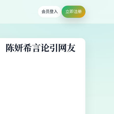
会员登入
立即注册
，陈妍希言论引网友