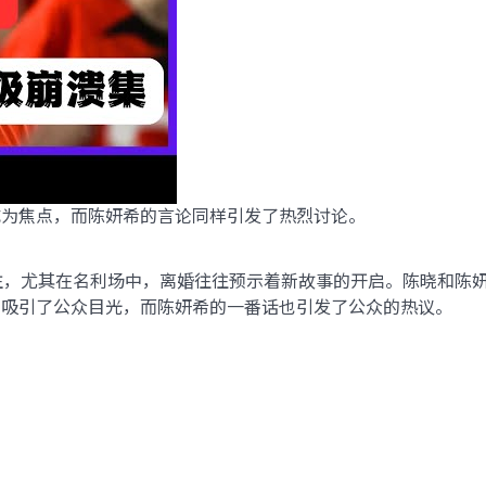
成为焦点，而陈妍希的言论同样引发了热烈讨论。
注，尤其在名利场中，离婚往往预示着新故事的开启。陈晓和陈
速吸引了公众目光，而陈妍希的一番话也引发了公众的热议。