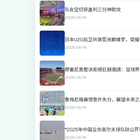
队友空切获盖利三分神助攻
2026-04-14
日本U20后卫共铸亚洲巅峰梦，荣
2026-04-14
穆裏尼奧堅決拒絕巨額邀請：足球界
2026-04-14
鲁梅尼格痛惜意外失分，展望未来之
2026-04-14
“2025年中国业余高尔夫球队际公开
2026-04-14