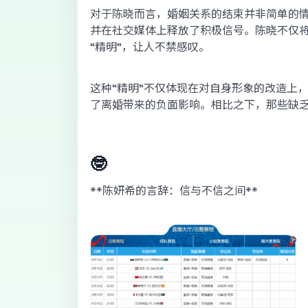
对于陈晓而言，婚姻关系的结束并非简单的
并在社交媒体上释放了积极信号。陈晓不仅
“精明”，让人不禁感叹。
这种“精明”不仅体现在对自身形象的改造上
了离婚带来的负面影响。相比之下，那些缺
🤓
**陈妍希的言辞：信与不信之间**