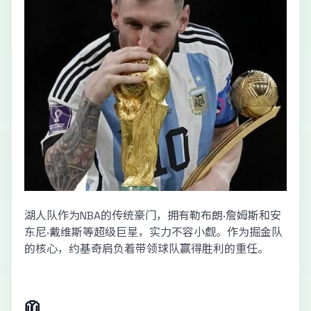
湖人队作为NBA的传统豪门，拥有勒布朗·詹姆斯和安
东尼·戴维斯等超级巨星，实力不容小觑。作为掘金队
的核心，约基奇肩负着带领球队赢得胜利的重任。
🧥