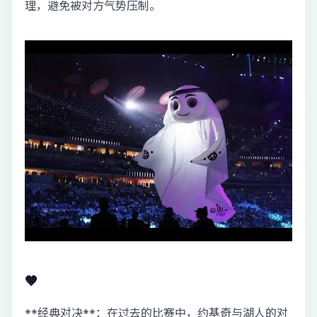
理，避免被对方气势压制。
🤎
**经典对决**：在过去的比赛中，约基奇与湖人的对