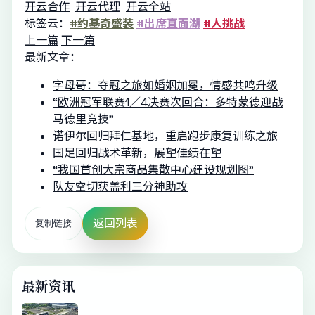
开云合作
开云代理
开云全站
标签云：
#约基奇盛装
#出席直面湖
#人挑战
上一篇
下一篇
最新文章：
字母哥：夺冠之旅如婚姻加冕，情感共鸣升级
“欧洲冠军联赛1／4决赛次回合：多特蒙德迎战
马德里竞技”
诺伊尔回归拜仁基地，重启跑步康复训练之旅
国足回归战术革新，展望佳绩在望
“我国首创大宗商品集散中心建设规划图”
队友空切获盖利三分神助攻
返回列表
复制链接
最新资讯