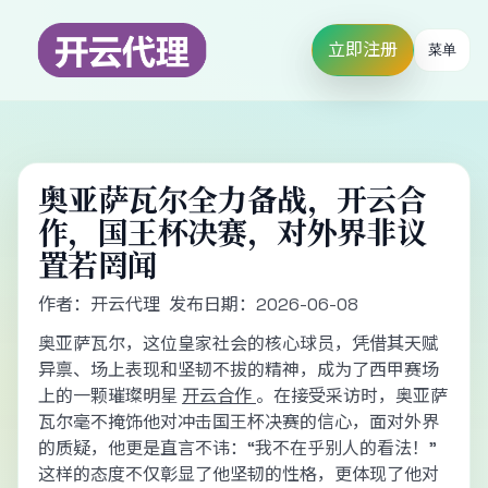
立即注册
菜单
奥亚萨瓦尔全力备战，开云合
作，国王杯决赛，对外界非议
置若罔闻
作者：开云代理 发布日期：2026-06-08
奥亚萨瓦尔，这位皇家社会的核心球员，凭借其天赋
异禀、场上表现和坚韧不拔的精神，成为了西甲赛场
上的一颗璀璨明星
开云合作
。在接受采访时，奥亚萨
瓦尔毫不掩饰他对冲击国王杯决赛的信心，面对外界
的质疑，他更是直言不讳：“我不在乎别人的看法！”
这样的态度不仅彰显了他坚韧的性格，更体现了他对