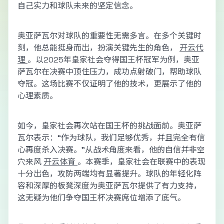
自己实力和球队未来的坚定信念。
奥亚萨瓦尔对球队的重要性无需多言。在多个关键时
刻，他总能挺身而出，扮演关键先生的角色，
开云代
理
。以2025年皇家社会夺得国王杯冠军为例，奥亚
萨瓦尔在决赛中顶住压力，成功点射破门，帮助球队
夺冠。这场比赛不仅证明了他的技术，更展示了他的
心理素质。
如今，皇家社会再次站在国王杯的挑战面前。奥亚萨
瓦尔表示：“作为球队，我们足够优秀，并且完全有信
心再度杀入决赛。”从战术角度来看，他的自信并非空
穴来风
开云体育
。本赛季，皇家社会在联赛中的表现
十分出色，攻防两端均有显著提升。球队的年轻化阵
容和深厚的板凳深度为奥亚萨瓦尔提供了有力支持，
这无疑为他们争夺国王杯决赛席位增添了底气。