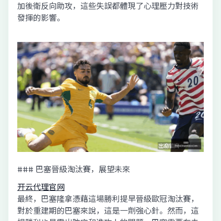
加後衛反向助攻，這些失誤都體現了心理壓力對技術
發揮的影響。
### 巴塞晉級淘汰賽，展望未來
开云代理官网
最終，巴塞隆拿憑藉這場勝利提早晉級歐冠淘汰賽，
對於重建期的巴塞來說，這是一劑強心針。然而，這