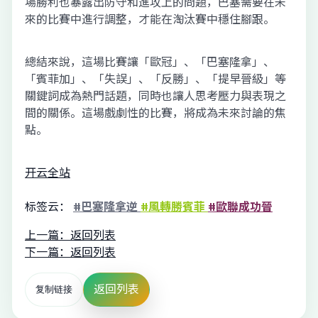
場勝利也暴露出防守和進攻上的問題，巴塞需要在未
來的比賽中進行調整，才能在淘汰賽中穩住腳跟。
總結來說，這場比賽讓「歐冠」、「巴塞隆拿」、
「賓菲加」、「失誤」、「反勝」、「提早晉級」等
關鍵詞成為熱門話題，同時也讓人思考壓力與表現之
間的關係。這場戲劇性的比賽，將成為未來討論的焦
點。
开云全站
标签云：
#巴塞隆拿逆
#風轉勝賓菲
#歐聯成功晉
上一篇：返回列表
下一篇：返回列表
返回列表
复制链接