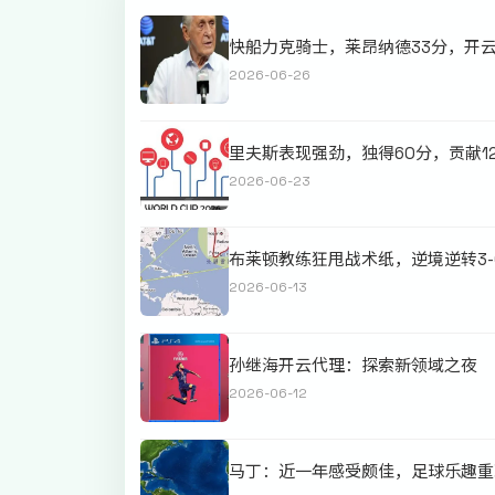
快船力克骑士，莱昂纳德33分，开云
2026-06-26
里夫斯表现强劲，独得60分，贡献1
2026-06-23
布莱顿教练狂甩战术纸，逆境逆转3-
2026-06-13
孙继海开云代理：探索新领域之夜
2026-06-12
马丁：近一年感受颇佳，足球乐趣重