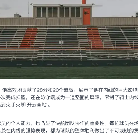
。他高效地贡献了28分和20个篮板，展示了他在内线的巨大影
多次完成扣篮，还在防守端成为一道坚固的屏障，限制了骑士内
感到束手束脚
开云全站
。
球员的个人能力，也凸显了快船团队协作的重要性。每位球员在
巴茨在内线的强势表现，都为球队的整体胜利做出了不可或缺的