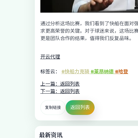
通过分析这场比赛，我们看到了快船在面对
求更高荣誉的关键。对于球迷来说，这场比
更是团队合作的结果，值得我们反复品味。
开云代理
标签云：
#快船力克骑
#莱昂纳德
#哈登
上一篇：返回列表
下一篇：返回列表
返回列表
复制链接
最新资讯