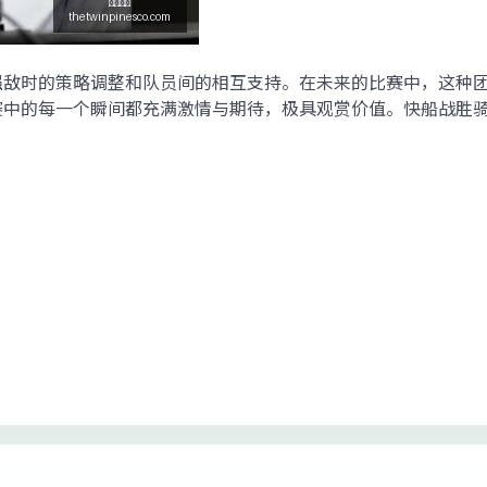
强敌时的策略调整和队员间的相互支持。在未来的比赛中，这种
赛中的每一个瞬间都充满激情与期待，极具观赏价值。快船战胜