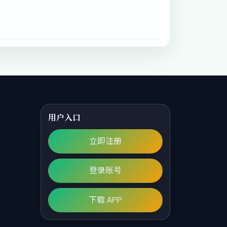
用户入口
立即注册
登录账号
下载 APP