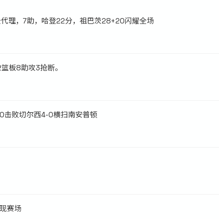
代理，7助，哈登22分，祖巴茨28+20闪耀全场
2篮板8助攻3抢断。
0击败切尔西4-0横扫南安普顿
现赛场