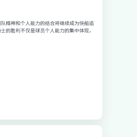
团队精神和个人能力的结合将继续成为快船追
骑士的胜利不仅是球员个人能力的集中体现，