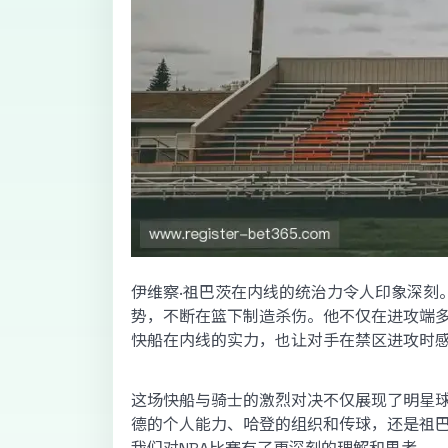
伊维察·祖巴茨在内线的统治力令人印象深刻
势，不断在篮下制造杀伤。他不仅在进攻端
快船在内线的实力，也让对手在禁区进攻时
这场快船与骑士的激烈对决不仅展现了明星
德的个人能力、哈登的组织和传球，还是祖