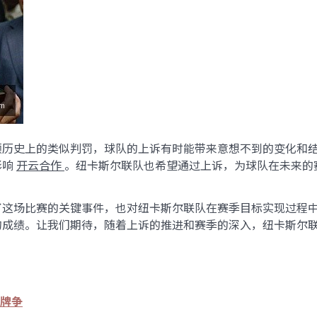
历史上的类似判罚，球队的上诉有时能带来意想不到的变化和结
影响
开云合作
。纽卡斯尔联队也希望通过上诉，为球队在未来的
了这场比赛的关键事件，也对纽卡斯尔联队在赛季目标实现过程
的成绩。让我们期待，随着上诉的推进和赛季的深入，纽卡斯尔
红牌争