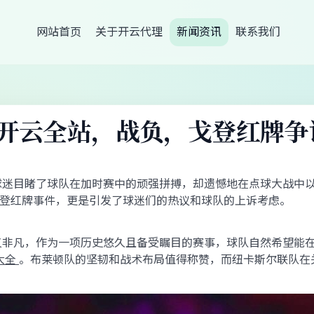
网站首页
关于开云代理
新闻资讯
联系我们
开云全站，战负，戈登红牌争
迷目睹了球队在加时赛中的顽强拼搏，却遗憾地在点球大战中以
戈登红牌事件，更是引发了球迷们的热议和球队的上诉考虑。
义非凡，作为一项历史悠久且备受瞩目的赛事，球队自然希望能
大全
。布莱顿队的坚韧和战术布局值得称赞，而纽卡斯尔联队在