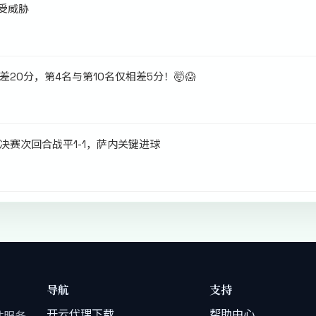
受威胁
0分，第4名与第10名仅相差5分！🤯😱
决赛次回合战平1-1，萨内关键进球
导航
支持
开云代理下载
帮助中心