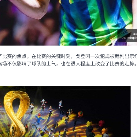
为了比赛的焦点。在比赛的关键时刻，戈登因一次犯规被裁判出示
离场不仅影响了球队的士气，也在很大程度上改变了比赛的走势