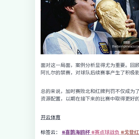
面对这一局面，案例分析显得尤为重要。回顾
阿扎尔的禁赛，对球队后续赛事产生了积极
总的来说，加时赛败北和红牌判罚不仅成为
资源配置，以期在接下来的比赛中取得更好
开云体育
标签云：
#喜鹊海鸥杯
#赛点球战负
#戈登